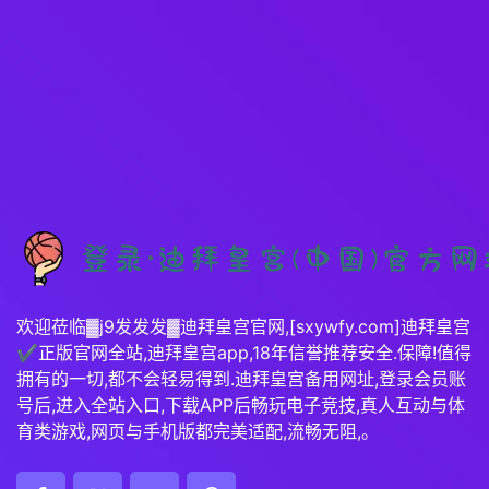
欢迎莅临▓j9发发发▓迪拜皇宫官网,[sxywfy.com]迪拜皇宫
✔正版官网全站,迪拜皇宫app,18年信誉推荐安全.保障!值得
拥有的一切,都不会轻易得到.迪拜皇宫备用网址,登录会员账
号后,进入全站入口,下载APP后畅玩电子竞技,真人互动与体
育类游戏,网页与手机版都完美适配,流畅无阻,。