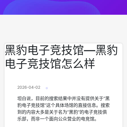
黑豹电子竞技馆—黑豹
电子竞技馆怎么样
2026-04-02
坦白说，目前的搜索结果中并没有提供关于“黑
豹电子竞技馆”这个具体场馆的直接信息。搜索
到的内容大多是关于名为“黑豹”的电子竞技俱
乐部，而非一个面向公众营业的电竞馆。