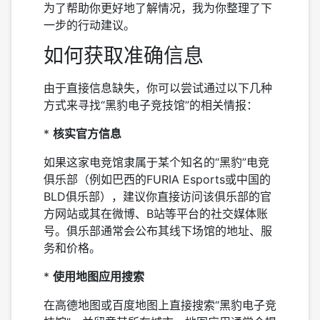
为了帮助你更好地了解情况，我为你整理了下
一步的行动建议。
如何获取准确信息
由于直接信息缺失，你可以尝试通过以下几种
方式来寻找“黑豹电子竞技馆”的相关情报：
*
核实官方信息
如果这家电竞馆隶属于某个知名的“黑豹”电竞
俱乐部（例如巴西的FURIA Esports或中国的
BLD俱乐部），建议你直接访问该俱乐部的官
方网站或其在微博、B站等平台的社交媒体账
号。俱乐部通常会公布其线下场馆的地址、服
务和价格。
*
使用地图应用搜索
在高德地图或百度地图上直接搜索“黑豹电子竞