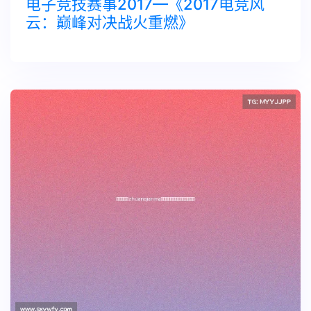
电子竞技赛事2017—《2017电竞风
云：巅峰对决战火重燃》