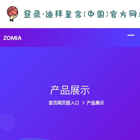
产品展示
首页网页版入口
产品展示