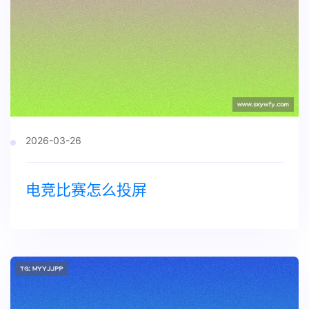
2026-03-26
电竞比赛怎么投屏