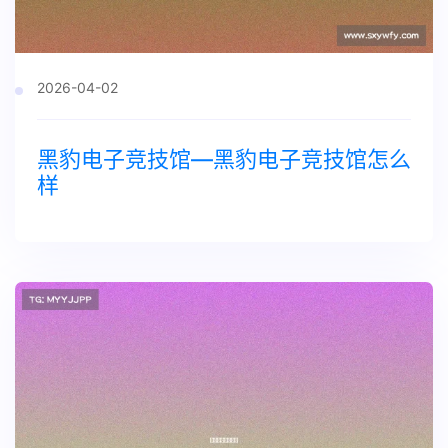
2026-04-02
黑豹电子竞技馆—黑豹电子竞技馆怎么
样